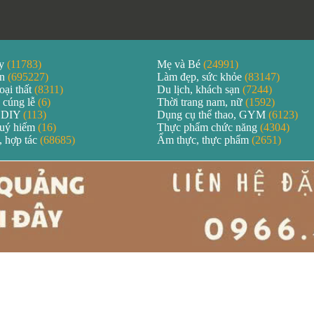
áy
(11783)
Mẹ và Bé
(24991)
ản
(695227)
Làm đẹp, sức khỏe
(83147)
oại thất
(8311)
Du lịch, khách sạn
(7244)
 cúng lễ
(6)
Thời trang nam, nữ
(1592)
 DIY
(113)
Dụng cụ thể thao, GYM
(6123)
quý hiếm
(16)
Thực phẩm chức năng
(4304)
, hợp tác
(68685)
Ẩm thực, thực phẩm
(2651)