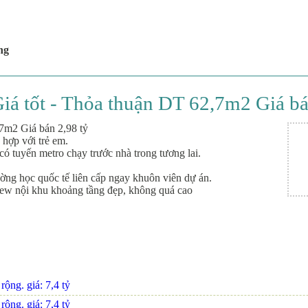
ng
iá tốt - Thỏa thuận DT 62,7m2 Giá bá
,7m2 Giá bán 2,98 tỷ
 hợp với trẻ em.
ó tuyến metro chạy trước nhà trong tương lai.
ờng học quốc tế liên cấp ngay khuôn viên dự án.
iew nội khu khoảng tầng đẹp, không quá cao
ộng. giá: 7,4 tỷ
ộng. giá: 7,4 tỷ