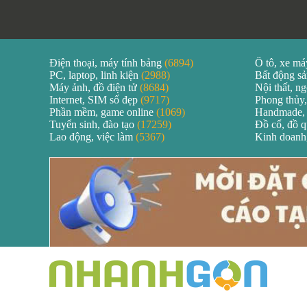
Điện thoại, máy tính bảng
(6894)
Ô tô, xe m
PC, laptop, linh kiện
(2988)
Bất động s
Máy ảnh, đồ điện tử
(8684)
Nội thất, ng
Internet, SIM số đẹp
(9717)
Phong thủy,
Phần mềm, game online
(1069)
Handmade,
Tuyển sinh, đào tạo
(17259)
Đồ cổ, đồ 
Lao động, việc làm
(5367)
Kinh doanh