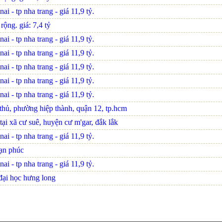
i - tp nha trang - giá 11,9 tỷ.
ộng. giá: 7,4 tỷ
i - tp nha trang - giá 11,9 tỷ.
i - tp nha trang - giá 11,9 tỷ.
i - tp nha trang - giá 11,9 tỷ.
i - tp nha trang - giá 11,9 tỷ.
i - tp nha trang - giá 11,9 tỷ.
 thủ, phường hiệp thành, quận 12, tp.hcm
tại xã cư suê, huyện cư m'gar, đắk lắk
i - tp nha trang - giá 11,9 tỷ.
vạn phúc
i - tp nha trang - giá 11,9 tỷ.
đại học hưng long