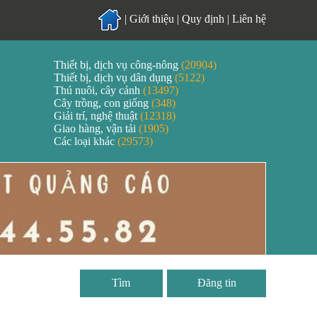
|
Giới thiệu
|
Quy định
|
Liên hệ
Thiết bị, dịch vụ công-nông
(20904)
Thiết bị, dịch vụ dân dụng
(5122)
Thú nuôi, cây cảnh
(13497)
Cây trồng, con giống
(348)
Giải trí, nghệ thuật
(12318)
Giao hàng, vận tải
(1905)
Các loại khác
(29573)
Đăng tin