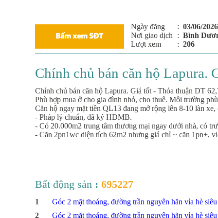
Ngày đăng
:
03/06/2026
Nơi giao dịch
:
Bình Dươ
Lượt xem
:
206
Chính chủ bán căn hộ Lapura. G
Chính chủ bán căn hộ Lapura. Giá tốt - Thỏa thuận DT 62
Phù hợp mua ở cho gia đình nhỏ, cho thuê. Môi trường phù
Căn hộ ngay mặt tiền QL13 đang mở rộng lên 8-10 làn xe, c
- Pháp lý chuẩn, đã ký HĐMB.
- Có 20.000m2 trung tâm thương mại ngay dưới nhà, có trư
- Căn 2pn1wc diện tích 62m2 nhưng giá chỉ ~ căn 1pn+, v
Bất động sản
:
695227
1
Góc 2 mặt thoáng, đường trần nguyên hãn vỉa hè siêu r
2
Góc 2 mặt thoáng, đường trần nguyên hãn vỉa hè siêu r