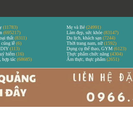
áy
(11783)
Mẹ và Bé
(24991)
ản
(695217)
Làm đẹp, sức khỏe
(83147)
oại thất
(8311)
Du lịch, khách sạn
(7244)
 cúng lễ
(6)
Thời trang nam, nữ
(1592)
 DIY
(113)
Dụng cụ thể thao, GYM
(6123)
quý hiếm
(16)
Thực phẩm chức năng
(4304)
, hợp tác
(68685)
Ẩm thực, thực phẩm
(2651)