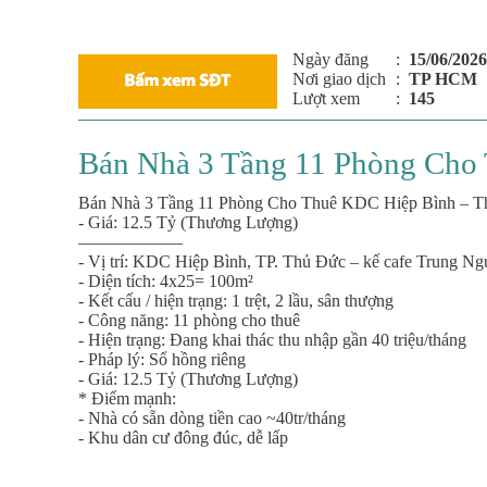
Ngày đăng
:
15/06/2026
Nơi giao dịch
:
TP HCM
Lượt xem
:
145
Bán Nhà 3 Tầng 11 Phòng Cho
Bán Nhà 3 Tầng 11 Phòng Cho Thuê KDC Hiệp Bình – T
- Giá: 12.5 Tỷ (Thương Lượng)
——————
- Vị trí: KDC Hiệp Bình, TP. Thủ Đức – kế cafe Trung N
- Diện tích: 4x25= 100m²
- Kết cấu / hiện trạng: 1 trệt, 2 lầu, sân thượng
- Công năng: 11 phòng cho thuê
- Hiện trạng: Đang khai thác thu nhập gần 40 triệu/tháng
- Pháp lý: Sổ hồng riêng
- Giá: 12.5 Tỷ (Thương Lượng)
* Điểm mạnh:
- Nhà có sẵn dòng tiền cao ~40tr/tháng
- Khu dân cư đông đúc, dễ lấp