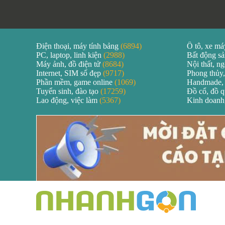
Điện thoại, máy tính bảng
(6894)
Ô tô, xe m
PC, laptop, linh kiện
(2988)
Bất động s
Máy ảnh, đồ điện tử
(8684)
Nội thất, ng
Internet, SIM số đẹp
(9717)
Phong thủy,
Phần mềm, game online
(1069)
Handmade,
Tuyển sinh, đào tạo
(17259)
Đồ cổ, đồ 
Lao động, việc làm
(5367)
Kinh doanh