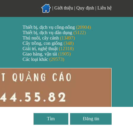
|
Giới thiệu
|
Quy định
|
Liên hệ
Thiết bị, dịch vụ công-nông
(20904)
Thiết bị, dịch vụ dân dụng
(5122)
Thú nuôi, cây cảnh
(13497)
Cây trồng, con giống
(348)
Giải trí, nghệ thuật
(12318)
Giao hàng, vận tải
(1905)
Các loại khác
(29573)
Đăng tin