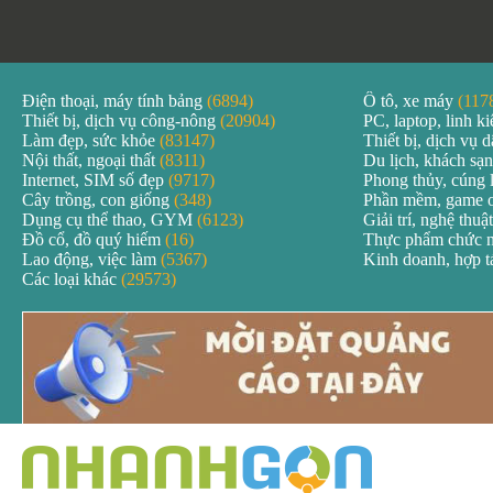
Điện thoại, máy tính bảng
(6894)
Ô tô, xe máy
(117
Thiết bị, dịch vụ công-nông
(20904)
PC, laptop, linh k
Làm đẹp, sức khỏe
(83147)
Thiết bị, dịch vụ
Nội thất, ngoại thất
(8311)
Du lịch, khách sạ
Internet, SIM số đẹp
(9717)
Phong thủy, cúng 
Cây trồng, con giống
(348)
Phần mềm, game 
Dụng cụ thể thao, GYM
(6123)
Giải trí, nghệ thuậ
Đồ cổ, đồ quý hiếm
(16)
Thực phẩm chức 
Lao động, việc làm
(5367)
Kinh doanh, hợp 
Các loại khác
(29573)