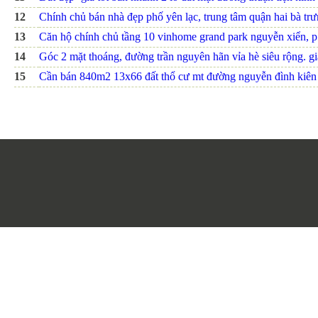
12
Chính chủ bán nhà đẹp phố yên lạc, trung tâm quận hai bà trưn
13
Căn hộ chính chủ tầng 10 vinhome grand park nguyễn xiển, p.
14
Góc 2 mặt thoáng, đường trần nguyên hãn vỉa hè siêu rộng. giá
15
Cần bán 840m2 13x66 đất thổ cư mt đường nguyễn đình kiên