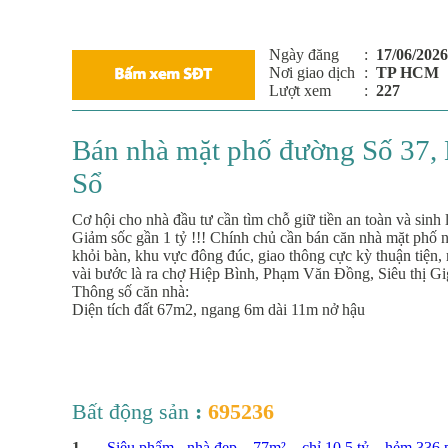
Ngày đăng
:
17/06/2026
Nơi giao dịch
:
TP HCM
Lượt xem
:
227
Bán nhà mặt phố đường Số 37, 
Sổ
Cơ hội cho nhà đầu tư cần tìm chỗ giữ tiền an toàn và sinh 
Giảm sốc gần 1 tỷ !!! Chính chủ cần bán căn nhà mặt phố 
khỏi bàn, khu vực đông đúc, giao thông cực kỳ thuận tiện, r
vài bước là ra chợ Hiệp Bình, Phạm Văn Đồng, Siêu thị Gi
Thông số căn nhà:
Diện tích đất 67m2, ngang 6m dài 11m nở hậu
Bất động sản
:
695236
1
Siêu phẩm - nhà đẹp – 77m² – chỉ 10,5 tỷ – hẻm 336 ph