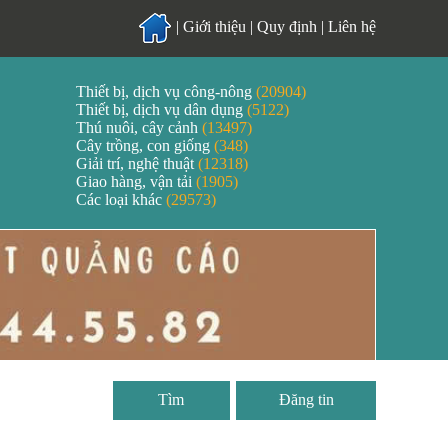
|
Giới thiệu
|
Quy định
|
Liên hệ
Thiết bị, dịch vụ công-nông
(20904)
Thiết bị, dịch vụ dân dụng
(5122)
Thú nuôi, cây cảnh
(13497)
Cây trồng, con giống
(348)
Giải trí, nghệ thuật
(12318)
Giao hàng, vận tải
(1905)
Các loại khác
(29573)
Đăng tin