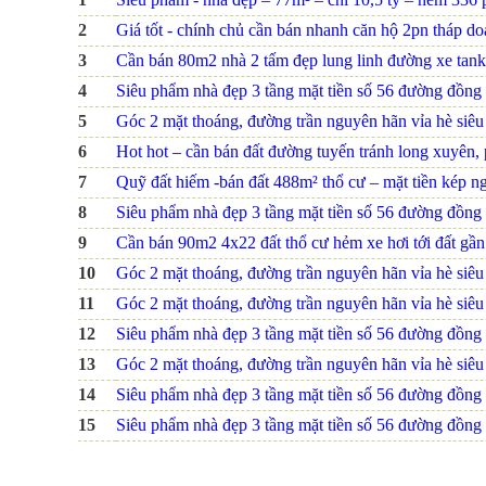
2
Giá tốt - chính chủ cần bán nhanh căn hộ 2pn tháp d
3
Cần bán 80m2 nhà 2 tấm đẹp lung linh đường xe tank
4
Siêu phẩm nhà đẹp 3 tầng mặt tiền số 56 đường đồng na
5
Góc 2 mặt thoáng, đường trần nguyên hãn vỉa hè siêu r
6
Hot hot – cần bán đất đường tuyến tránh long xuyên, p
7
Quỹ đất hiếm -bán đất 488m² thổ cư – mặt tiền kép ng
8
Siêu phẩm nhà đẹp 3 tầng mặt tiền số 56 đường đồng na
9
Cần bán 90m2 4x22 đất thổ cư hẻm xe hơi tới đất gầ
10
Góc 2 mặt thoáng, đường trần nguyên hãn vỉa hè siêu r
11
Góc 2 mặt thoáng, đường trần nguyên hãn vỉa hè siêu r
12
Siêu phẩm nhà đẹp 3 tầng mặt tiền số 56 đường đồng na
13
Góc 2 mặt thoáng, đường trần nguyên hãn vỉa hè siêu r
14
Siêu phẩm nhà đẹp 3 tầng mặt tiền số 56 đường đồng na
15
Siêu phẩm nhà đẹp 3 tầng mặt tiền số 56 đường đồng na