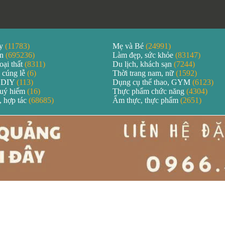
áy
(11783)
Mẹ và Bé
(24991)
ản
(695236)
Làm đẹp, sức khỏe
(83147)
oại thất
(8311)
Du lịch, khách sạn
(7244)
 cúng lễ
(6)
Thời trang nam, nữ
(1592)
 DIY
(113)
Dụng cụ thể thao, GYM
(6123)
quý hiếm
(16)
Thực phẩm chức năng
(4304)
, hợp tác
(68685)
Ẩm thực, thực phẩm
(2651)