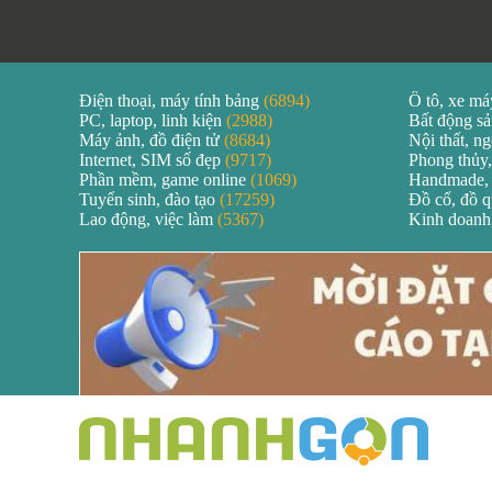
Điện thoại, máy tính bảng
(6894)
Ô tô, xe m
PC, laptop, linh kiện
(2988)
Bất động s
Máy ảnh, đồ điện tử
(8684)
Nội thất, ng
Internet, SIM số đẹp
(9717)
Phong thủy,
Phần mềm, game online
(1069)
Handmade,
Tuyển sinh, đào tạo
(17259)
Đồ cổ, đồ 
Lao động, việc làm
(5367)
Kinh doanh