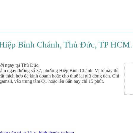
Hiệp Bình Chánh, Thủ Đức, TP HCM. D
lời ngay tại Thủ Đức.
nằm ngay đường số 37, phường Hiệp Bình Chánh. Vị trí này thì
ất thích hợp để kinh doanh hoặc cho thuê lại giữ dòng tiền. Chỉ
gamall, vào trung tâm Q1 hoặc lên Sân bay chỉ 15 phút.
an văn trị, p.13, q. bình thạnh, tp.hcm