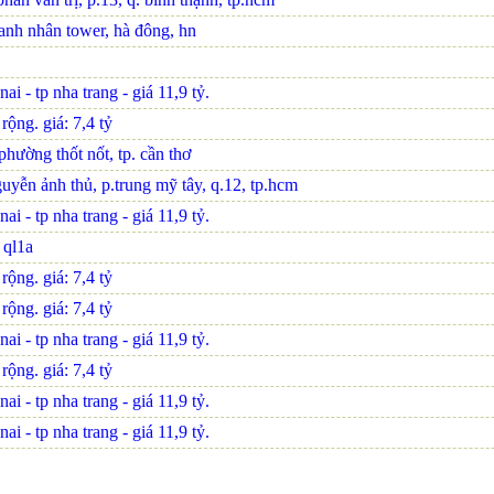
oanh nhân tower, hà đông, hn
i - tp nha trang - giá 11,9 tỷ.
ộng. giá: 7,4 tỷ
hường thốt nốt, tp. cần thơ
uyễn ảnh thủ, p.trung mỹ tây, q.12, tp.hcm
i - tp nha trang - giá 11,9 tỷ.
n ql1a
ộng. giá: 7,4 tỷ
ộng. giá: 7,4 tỷ
i - tp nha trang - giá 11,9 tỷ.
ộng. giá: 7,4 tỷ
i - tp nha trang - giá 11,9 tỷ.
i - tp nha trang - giá 11,9 tỷ.