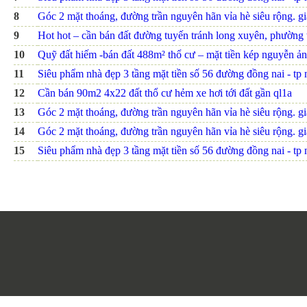
8
Góc 2 mặt thoáng, đường trần nguyên hãn vỉa hè siêu rộng. giá
9
Hot hot – cần bán đất đường tuyến tránh long xuyên, phường th
10
Quỹ đất hiếm -bán đất 488m² thổ cư – mặt tiền kép nguyễn ảnh
11
Siêu phẩm nhà đẹp 3 tầng mặt tiền số 56 đường đồng nai - tp nh
12
Cần bán 90m2 4x22 đất thổ cư hẻm xe hơi tới đất gần ql1a
13
Góc 2 mặt thoáng, đường trần nguyên hãn vỉa hè siêu rộng. giá
14
Góc 2 mặt thoáng, đường trần nguyên hãn vỉa hè siêu rộng. giá
15
Siêu phẩm nhà đẹp 3 tầng mặt tiền số 56 đường đồng nai - tp nh