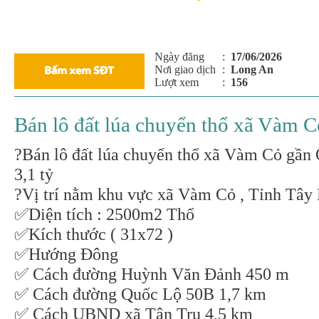
Ngày đăng
:
17/06/2026
Nơi giao dịch
:
Long An
Lượt xem
:
156
Bán lô đất lúa chuyển thổ xã Vàm C
?Bán lô đất lúa chuyển thổ xã Vàm Cỏ gần
3,1 tỷ
?Vị trí nằm khu vực xã Vàm Cỏ , Tỉnh Tây
✅Diện tích : 2500m2 Thổ
✅Kích thước ( 31x72 )
✅Hướng Đông
✅ Cách đường Huỳnh Văn Đảnh 450 m
✅ Cách đường Quốc Lộ 50B 1,7 km
✅ Cách UBND xã Tân Trụ 4,5 km