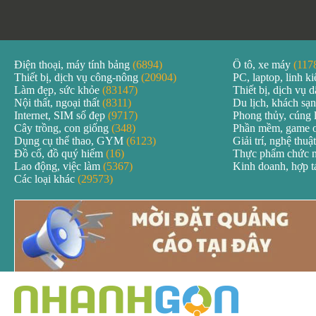
Điện thoại, máy tính bảng
(6894)
Ô tô, xe máy
(117
Thiết bị, dịch vụ công-nông
(20904)
PC, laptop, linh k
Làm đẹp, sức khỏe
(83147)
Thiết bị, dịch vụ
Nội thất, ngoại thất
(8311)
Du lịch, khách sạ
Internet, SIM số đẹp
(9717)
Phong thủy, cúng 
Cây trồng, con giống
(348)
Phần mềm, game 
Dụng cụ thể thao, GYM
(6123)
Giải trí, nghệ thuậ
Đồ cổ, đồ quý hiếm
(16)
Thực phẩm chức 
Lao động, việc làm
(5367)
Kinh doanh, hợp 
Các loại khác
(29573)