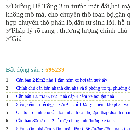
✅Đường Bê Tông 3 m trước mặt đất,hai mặt
không mồ mả, cho chuyển thổ toàn bộ,gần q
hợp chuyển thổ phân lô,đầu tư sinh lời, hỗ 
✅Pháp lý rõ ràng , thương lượng chính chủ
✅Giá
Bất động sản
:
695239
1
Cần bán 249m2 nhà 1 tấm hẻm xe hơi tân quý tây
2
Chính chủ cần bán nhanh căn nhà và 9 phòng trọ tại phường đ
3
Cần bán 123m2 6,3x21 nhà cấp 4 hẻm xe hơi tận nhà
4
Siêu phẩm - nhà đẹp – 77m² – chỉ 10,5 tỷ – hẻm 336 phan văn t
5
Giá tốt - chính chủ cần bán nhanh căn hộ 2pn tháp doanh nhâ
6
Cần bán 80m2 nhà 2 tấm đẹp lung linh đường xe tank
7
Siêu phẩm nhà đẹp 3 tầng mặt tiền số 56 đường đồng nai - tp nh