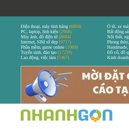
Điện thoại, máy tính bảng
(6894)
Ô tô, xe m
PC, laptop, linh kiện
(2988)
Bất động s
Máy ảnh, đồ điện tử
(8684)
Nội thất, ng
Internet, SIM số đẹp
(9717)
Phong thủy,
Phần mềm, game online
(1069)
Handmade,
Tuyển sinh, đào tạo
(17259)
Đồ cổ, đồ 
Lao động, việc làm
(5367)
Kinh doanh