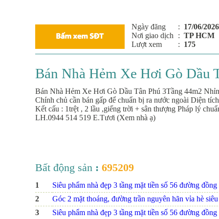
Ngày đăng
:
17/06/2026
Nơi giao dịch
:
TP HCM
Lượt xem
:
175
Bán Nhà Hẻm Xe Hơi Gò Dầu T
Bán Nhà Hẻm Xe Hơi Gò Dầu Tân Phú 3Tầng 44m2 Nhỉnh 
Chính chủ cần bán gấp để chuẩn bị ra nước ngoài Diện t
Kết cấu : 1trệt , 2 lầu ,giếng trời + sân thượng Pháp lý 
LH.0944 514 519 E.Tươi (Xem nhà ạ)
Bất động sản
:
695209
1
Siêu phẩm nhà đẹp 3 tầng mặt tiền số 56 đường đồng na
2
Góc 2 mặt thoáng, đường trần nguyên hãn vỉa hè siêu r
3
Siêu phẩm nhà đẹp 3 tầng mặt tiền số 56 đường đồng na