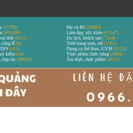
áy
(11783)
Mẹ và Bé
(24991)
ản
(695209)
Làm đẹp, sức khỏe
(83147)
oại thất
(8311)
Du lịch, khách sạn
(7244)
 cúng lễ
(6)
Thời trang nam, nữ
(1592)
 DIY
(113)
Dụng cụ thể thao, GYM
(6123)
quý hiếm
(16)
Thực phẩm chức năng
(4304)
, hợp tác
(68685)
Ẩm thực, thực phẩm
(2651)