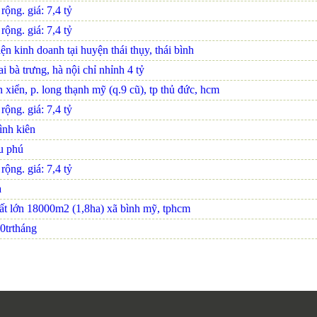
ộng. giá: 7,4 tỷ
ộng. giá: 7,4 tỷ
ện kinh doanh tại huyện thái thụy, thái bình
 bà trưng, hà nội chỉ nhỉnh 4 tỷ
xiển, p. long thạnh mỹ (q.9 cũ), tp thủ đức, hcm
ộng. giá: 7,4 tỷ
ình kiên
u phú
ộng. giá: 7,4 tỷ
a
 đất lớn 18000m2 (1,8ha) xã bình mỹ, tphcm
0trtháng