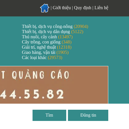
|
Giới thiệu
|
Quy định
|
Liên hệ
Thiết bị, dịch vụ công-nông
(20904)
Thiết bị, dịch vụ dân dụng
(5122)
Thú nuôi, cây cảnh
(13497)
Cây trồng, con giống
(348)
Giải trí, nghệ thuật
(12318)
Giao hàng, vận tải
(1905)
Các loại khác
(29573)
Đăng tin