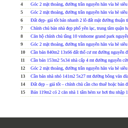
4
Góc 2 mặt thoáng, đường trần nguyên hãn vỉa hè siêu r
5
Góc 2 mặt thoáng, đường trần nguyên hãn vỉa hè siêu r
6
Đất đẹp- giá tốt bán nhanh 2 lô đất mặt đường thuận ti
7
Chính chủ bán nhà đẹp phố yên lạc, trung tâm quận hai
8
Căn hộ chính chủ tầng 10 vinhome grand park nguyễn 
9
Góc 2 mặt thoáng, đường trần nguyên hãn vỉa hè siêu r
10
Cần bán 840m2 13x66 đất thổ cư mt đường nguyễn đ
11
Cần bán 153m2 5x34 nhà cấp 4 mt đường nguyễn cử
12
Góc 2 mặt thoáng, đường trần nguyên hãn vỉa hè siêu r
13
Cần bán nhà nhỏ 141m2 5x27 mt đường bông văn dĩ
14
Đất đẹp – giá tốt – chính chủ cần cho thuê hoặc bán
15
Bán 119m2 có 2 căn nhà 1 tấm hẻm xe hơi thu nhập 1