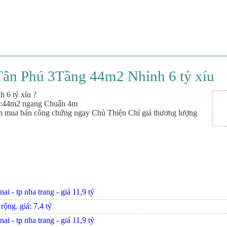
ân Phú 3Tầng 44m2 Nhỉnh 6 tỷ xíu
6 tỷ xíu ?
ích:44m2 ngang Chuẩn 4m
chuẩn mua bán công chứng ngay Chủ Thiện Chí giá thương lượng
i - tp nha trang - giá 11,9 tỷ
ộng. giá: 7,4 tỷ
i - tp nha trang - giá 11,9 tỷ