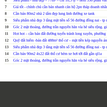
6
Siêu phẩm - nhà đẹp – 77m² – chỉ 10,5 tỷ – hẻm 336 phan văn t
7
Giá tốt - chính chủ cần bán nhanh căn hộ 2pn tháp doanh nhâ
8
Cần bán 80m2 nhà 2 tấm đẹp lung linh đường xe tank
9
Siêu phẩm nhà đẹp 3 tầng mặt tiền số 56 đường đồng nai - tp nh
10
Góc 2 mặt thoáng, đường trần nguyên hãn vỉa hè siêu rộng. giá
11
Hot hot – cần bán đất đường tuyến tránh long xuyên, phường th
12
Quỹ đất hiếm -bán đất 488m² thổ cư – mặt tiền kép nguyễn ảnh
13
Siêu phẩm nhà đẹp 3 tầng mặt tiền số 56 đường đồng nai - tp nh
14
Cần bán 90m2 4x22 đất thổ cư hẻm xe hơi tới đất gần ql1a
15
Góc 2 mặt thoáng, đường trần nguyên hãn vỉa hè siêu rộng. giá