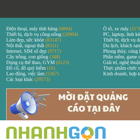
Điện thoại, máy tính bảng
(6894)
Ô tô, xe máy
(117
Thiết bị, dịch vụ công-nông
(20904)
PC, laptop, linh k
Làm đẹp, sức khỏe
(83147)
Thiết bị, dịch vụ
Nội thất, ngoại thất
(8311)
Du lịch, khách sạ
Internet, SIM số đẹp
(9717)
Phong thủy, cúng 
Cây trồng, con giống
(348)
Phần mềm, game 
Dụng cụ thể thao, GYM
(6123)
Giải trí, nghệ thuậ
Đồ cổ, đồ quý hiếm
(16)
Thực phẩm chức 
Lao động, việc làm
(5367)
Kinh doanh, hợp 
Các loại khác
(29573)