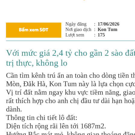
Ngày đăng
:
17/06/2026
Nơi giao dịch
:
Kon Tum
Lượt xem
:
175
Với mức giá 2,4 tỷ cho gần 2 sào đất 
trị thực, không lo
Cần tìm kênh trú ẩn an toàn cho dòng tiền th
Mòn, Đăk Hà, Kon Tum này là lựa chọn cực
Vị trí đất nằm ngay khu vực tiềm năng, giao
rất thích hợp cho anh chị đầu tư dài hạn ho
dành.
Thông tin chi tiết lô đất:
Diện tích rộng rãi lên tới 1687m2.
Hướng Bắc mát mẻ, không gian thoáng đãn