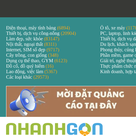
Điện thoại, máy tính bảng
(6894)
Ô tô, xe máy
(117
Thiết bị, dịch vụ công-nông
(20904)
PC, laptop, linh k
Làm đẹp, sức khỏe
(83147)
Thiết bị, dịch vụ
Nội thất, ngoại thất
(8311)
Du lịch, khách sạ
Internet, SIM số đẹp
(9717)
Phong thủy, cúng 
Cây trồng, con giống
(348)
Phần mềm, game 
Dụng cụ thể thao, GYM
(6123)
Giải trí, nghệ thuậ
Đồ cổ, đồ quý hiếm
(16)
Thực phẩm chức 
Lao động, việc làm
(5367)
Kinh doanh, hợp 
Các loại khác
(29573)