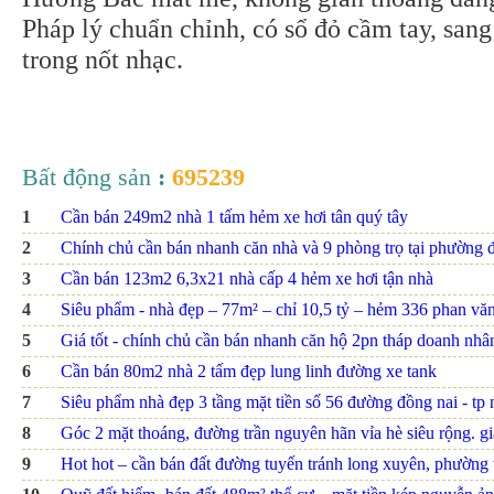
Pháp lý chuẩn chỉnh, có sổ đỏ cầm tay, san
trong nốt nhạc.
Bất động sản
:
695239
1
Cần bán 249m2 nhà 1 tấm hẻm xe hơi tân quý tây
2
Chính chủ cần bán nhanh căn nhà và 9 phòng trọ tại phường đ
3
Cần bán 123m2 6,3x21 nhà cấp 4 hẻm xe hơi tận nhà
4
Siêu phẩm - nhà đẹp – 77m² – chỉ 10,5 tỷ – hẻm 336 phan văn t
5
Giá tốt - chính chủ cần bán nhanh căn hộ 2pn tháp doanh nhâ
6
Cần bán 80m2 nhà 2 tấm đẹp lung linh đường xe tank
7
Siêu phẩm nhà đẹp 3 tầng mặt tiền số 56 đường đồng nai - tp nh
8
Góc 2 mặt thoáng, đường trần nguyên hãn vỉa hè siêu rộng. giá
9
Hot hot – cần bán đất đường tuyến tránh long xuyên, phường th