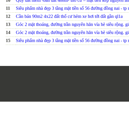
10
Quỹ đất hiếm -bán đất 488m² thổ cư – mặt tiền kép nguyễn ảnh
11
Siêu phẩm nhà đẹp 3 tầng mặt tiền số 56 đường đồng nai - tp nh
12
Cần bán 90m2 4x22 đất thổ cư hẻm xe hơi tới đất gần ql1a
13
Góc 2 mặt thoáng, đường trần nguyên hãn vỉa hè siêu rộng. giá
14
Góc 2 mặt thoáng, đường trần nguyên hãn vỉa hè siêu rộng. giá
15
Siêu phẩm nhà đẹp 3 tầng mặt tiền số 56 đường đồng nai - tp nh