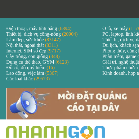
Điện thoại, máy tính bảng
(6894)
Ô tô, xe máy
(117
Thiết bị, dịch vụ công-nông
(20904)
PC, laptop, linh k
Làm đẹp, sức khỏe
(83147)
Thiết bị, dịch vụ
Nội thất, ngoại thất
(8311)
Du lịch, khách sạ
Internet, SIM số đẹp
(9717)
Phong thủy, cúng 
Cây trồng, con giống
(348)
Phần mềm, game 
Dụng cụ thể thao, GYM
(6123)
Giải trí, nghệ thuậ
Đồ cổ, đồ quý hiếm
(16)
Thực phẩm chức 
Lao động, việc làm
(5367)
Kinh doanh, hợp 
Các loại khác
(29573)