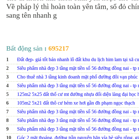
Về pháp lý thì hoàn toàn yên tâm, sổ đỏ chí
sang tên nhanh g
Bất động sản
:
695217
1
Đất đẹp- giá tốt bán nhanh lô đất khu du lịch him lam tại xã c
2
Siêu phẩm nhà đẹp 3 tầng mặt tiền số 56 đường đồng nai - tp nh
3
Cho thuê nhà 3 tầng kinh doanh mặt phố đường đôi vạn phúc
4
Siêu phẩm nhà đẹp 3 tầng mặt tiền số 56 đường đồng nai - tp nh
5
125m2 5x25 đất thổ cư mt đường nhựa đối diện làng đại họ
6
105m2 5x21 đất thô cư hẻm xe hơi gần đh phạm ngọc thạch
7
Siêu phẩm nhà đẹp 3 tầng mặt tiền số 56 đường đồng nai - tp nh
8
Siêu phẩm nhà đẹp 3 tầng mặt tiền số 56 đường đồng nai - tp nh
9
Siêu phẩm nhà đẹp 3 tầng mặt tiền số 56 đường đồng nai - tp n
10
Góc 2 mặt thoáng, đường trần nguyên hãn vỉa hè siêu rộng. giá