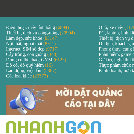
Điện thoại, máy tính bảng
(6894)
Ô tô, xe máy
(117
Thiết bị, dịch vụ công-nông
(20904)
PC, laptop, linh k
Làm đẹp, sức khỏe
(83147)
Thiết bị, dịch vụ
Nội thất, ngoại thất
(8311)
Du lịch, khách sạ
Internet, SIM số đẹp
(9717)
Phong thủy, cúng 
Cây trồng, con giống
(348)
Phần mềm, game 
Dụng cụ thể thao, GYM
(6123)
Giải trí, nghệ thuậ
Đồ cổ, đồ quý hiếm
(16)
Thực phẩm chức 
Lao động, việc làm
(5367)
Kinh doanh, hợp 
Các loại khác
(29573)