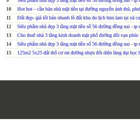
9
Siêu phẩm nhà đẹp 3 tầng mặt tiền số 56 đường đồng nai - tp nh
10
Hot hot – cần bán nhà mặt tiền tại đường nguyễn ảnh thủ, ph
11
Đất đẹp- giá tốt bán nhanh lô đất khu du lịch him lam tại xã c
12
Siêu phẩm nhà đẹp 3 tầng mặt tiền số 56 đường đồng nai - tp nh
13
Cho thuê nhà 3 tầng kinh doanh mặt phố đường đôi vạn phúc
14
Siêu phẩm nhà đẹp 3 tầng mặt tiền số 56 đường đồng nai - tp nh
15
125m2 5x25 đất thổ cư mt đường nhựa đối diện làng đại họ