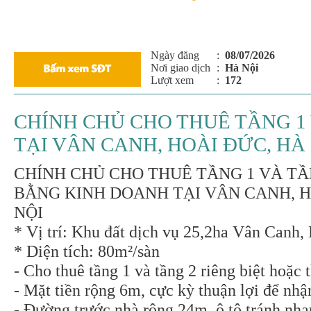
Ngày đăng
:
08/07/2026
Nơi giao dịch
:
Hà Nội
Lượt xem
:
172
CHÍNH CHỦ CHO THUÊ TẦNG 1
TẠI VÂN CANH, HOÀI ĐỨC, HÀ
CHÍNH CHỦ CHO THUÊ TẦNG 1 VÀ TẦ
BẰNG KINH DOANH TẠI VÂN CANH, H
NỘI
* Vị trí: Khu đất dịch vụ 25,2ha Vân Canh,
* Diện tích: 80m²/sàn
- Cho thuê tầng 1 và tầng 2 riêng biệt hoặc 
- Mặt tiền rộng 6m, cực kỳ thuận lợi để nhậ
- Đường trước nhà rộng 24m, ô tô tránh nha