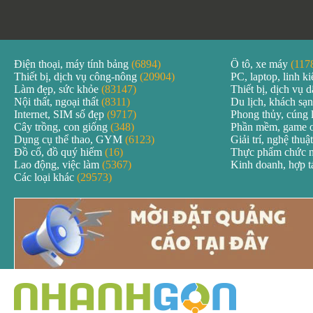
Điện thoại, máy tính bảng
(6894)
Ô tô, xe máy
(117
Thiết bị, dịch vụ công-nông
(20904)
PC, laptop, linh k
Làm đẹp, sức khỏe
(83147)
Thiết bị, dịch vụ
Nội thất, ngoại thất
(8311)
Du lịch, khách sạ
Internet, SIM số đẹp
(9717)
Phong thủy, cúng 
Cây trồng, con giống
(348)
Phần mềm, game 
Dụng cụ thể thao, GYM
(6123)
Giải trí, nghệ thuậ
Đồ cổ, đồ quý hiếm
(16)
Thực phẩm chức 
Lao động, việc làm
(5367)
Kinh doanh, hợp 
Các loại khác
(29573)