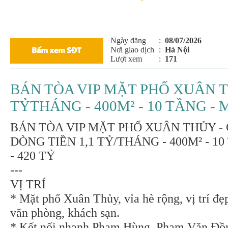
Ngày đăng
:
08/07/2026
Nơi giao dịch
:
Hà Nội
Lượt xem
:
171
BÁN TÒA VIP MẶT PHỐ XUÂN TH
TỶTHÁNG - 400M² - 10 TẦNG - M
BÁN TÒA VIP MẶT PHỐ XUÂN THỦY - 
DÒNG TIỀN 1,1 TỶ/THÁNG - 400M² - 1
- 420 TỶ
---
VỊ TRÍ
* Mặt phố Xuân Thủy, vỉa hè rộng, vị trí đẹ
văn phòng, khách sạn.
* Kết nối nhanh Phạm Hùng, Phạm Văn Đồ