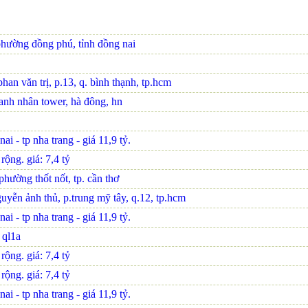
phường đồng phú, tỉnh đồng nai
an văn trị, p.13, q. bình thạnh, tp.hcm
oanh nhân tower, hà đông, hn
i - tp nha trang - giá 11,9 tỷ.
ộng. giá: 7,4 tỷ
hường thốt nốt, tp. cần thơ
uyễn ảnh thủ, p.trung mỹ tây, q.12, tp.hcm
i - tp nha trang - giá 11,9 tỷ.
n ql1a
ộng. giá: 7,4 tỷ
ộng. giá: 7,4 tỷ
i - tp nha trang - giá 11,9 tỷ.