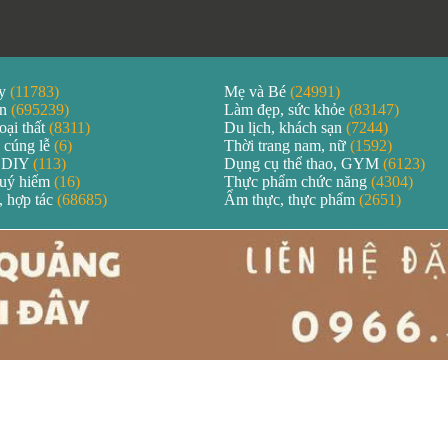
áy
(11783)
Mẹ và Bé
(24991)
ản
(695239)
Làm đẹp, sức khỏe
(83147)
oại thất
(8311)
Du lịch, khách sạn
(7244)
 cúng lễ
(6)
Thời trang nam, nữ
(1592)
 DIY
(113)
Dụng cụ thể thao, GYM
(6123)
quý hiếm
(16)
Thực phẩm chức năng
(4304)
, hợp tác
(68685)
Ẩm thực, thực phẩm
(2651)