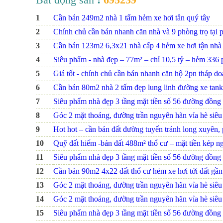
1
Cần bán 249m2 nhà 1 tấm hẻm xe hơi tân quý tây
2
Chính chủ cần bán nhanh căn nhà và 9 phòng trọ tại 
3
Cần bán 123m2 6,3x21 nhà cấp 4 hẻm xe hơi tận nhà
4
Siêu phẩm - nhà đẹp – 77m² – chỉ 10,5 tỷ – hẻm 336 ph
5
Giá tốt - chính chủ cần bán nhanh căn hộ 2pn tháp d
6
Cần bán 80m2 nhà 2 tấm đẹp lung linh đường xe tank
7
Siêu phẩm nhà đẹp 3 tầng mặt tiền số 56 đường đồng na
8
Góc 2 mặt thoáng, đường trần nguyên hãn vỉa hè siêu r
9
Hot hot – cần bán đất đường tuyến tránh long xuyên, p
10
Quỹ đất hiếm -bán đất 488m² thổ cư – mặt tiền kép ng
11
Siêu phẩm nhà đẹp 3 tầng mặt tiền số 56 đường đồng na
12
Cần bán 90m2 4x22 đất thổ cư hẻm xe hơi tới đất gầ
13
Góc 2 mặt thoáng, đường trần nguyên hãn vỉa hè siêu r
14
Góc 2 mặt thoáng, đường trần nguyên hãn vỉa hè siêu r
15
Siêu phẩm nhà đẹp 3 tầng mặt tiền số 56 đường đồng na