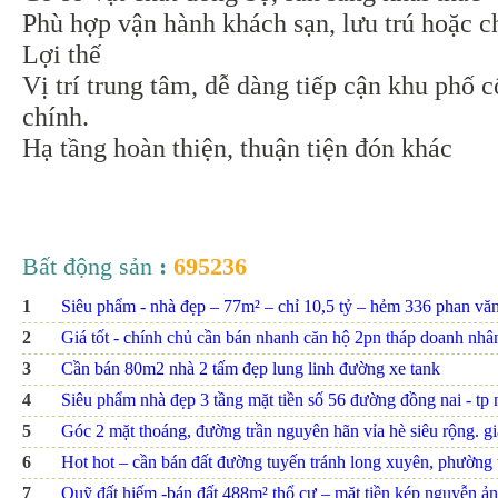
Phù hợp vận hành khách sạn, lưu trú hoặc c
Lợi thế
Vị trí trung tâm, dễ dàng tiếp cận khu phố 
chính.
Hạ tầng hoàn thiện, thuận tiện đón khác
Bất động sản
:
695236
1
Siêu phẩm - nhà đẹp – 77m² – chỉ 10,5 tỷ – hẻm 336 phan văn t
2
Giá tốt - chính chủ cần bán nhanh căn hộ 2pn tháp doanh nhâ
3
Cần bán 80m2 nhà 2 tấm đẹp lung linh đường xe tank
4
Siêu phẩm nhà đẹp 3 tầng mặt tiền số 56 đường đồng nai - tp nh
5
Góc 2 mặt thoáng, đường trần nguyên hãn vỉa hè siêu rộng. giá
6
Hot hot – cần bán đất đường tuyến tránh long xuyên, phường th
7
Quỹ đất hiếm -bán đất 488m² thổ cư – mặt tiền kép nguyễn ảnh