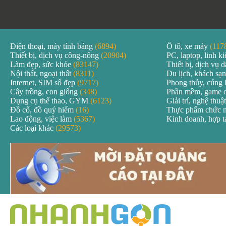
Điện thoại, máy tính bảng
(6894)
Ô tô, xe máy
(117
Thiết bị, dịch vụ công-nông
(20904)
PC, laptop, linh k
Làm đẹp, sức khỏe
(83147)
Thiết bị, dịch vụ
Nội thất, ngoại thất
(8311)
Du lịch, khách sạ
Internet, SIM số đẹp
(9717)
Phong thủy, cúng 
Cây trồng, con giống
(348)
Phần mềm, game 
Dụng cụ thể thao, GYM
(6123)
Giải trí, nghệ thuậ
Đồ cổ, đồ quý hiếm
(16)
Thực phẩm chức 
Lao động, việc làm
(5367)
Kinh doanh, hợp 
Các loại khác
(29573)