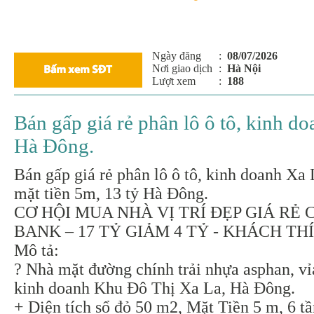
Ngày đăng
:
08/07/2026
Nơi giao dịch
:
Hà Nội
Lượt xem
:
188
Bán gấp giá rẻ phân lô ô tô, kinh d
Hà Đông.
Bán gấp giá rẻ phân lô ô tô, kinh doanh Xa 
mặt tiền 5m, 13 tỷ Hà Đông.
CƠ HỘI MUA NHÀ VỊ TRÍ ĐẸP GIÁ RẺ
BANK – 17 TỶ GIẢM 4 TỶ - KHÁCH TH
Mô tả:
? Nhà mặt đường chính trải nhựa asphan, vỉa
kinh doanh Khu Đô Thị Xa La, Hà Đông.
+ Diện tích sổ đỏ 50 m2, Mặt Tiền 5 m, 6 t