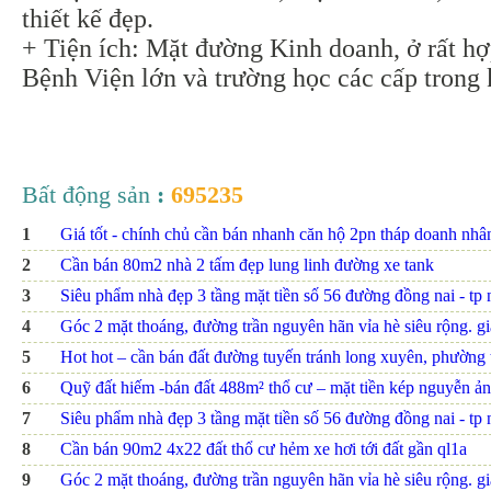
thiết kế đẹp.
+ Tiện ích: Mặt đường Kinh doanh, ở rất hợp
Bệnh Viện lớn và trường học các cấp trong 
Bất động sản
:
695235
1
Giá tốt - chính chủ cần bán nhanh căn hộ 2pn tháp doanh nhâ
2
Cần bán 80m2 nhà 2 tấm đẹp lung linh đường xe tank
3
Siêu phẩm nhà đẹp 3 tầng mặt tiền số 56 đường đồng nai - tp nh
4
Góc 2 mặt thoáng, đường trần nguyên hãn vỉa hè siêu rộng. giá
5
Hot hot – cần bán đất đường tuyến tránh long xuyên, phường th
6
Quỹ đất hiếm -bán đất 488m² thổ cư – mặt tiền kép nguyễn ảnh
7
Siêu phẩm nhà đẹp 3 tầng mặt tiền số 56 đường đồng nai - tp nh
8
Cần bán 90m2 4x22 đất thổ cư hẻm xe hơi tới đất gần ql1a
9
Góc 2 mặt thoáng, đường trần nguyên hãn vỉa hè siêu rộng. giá