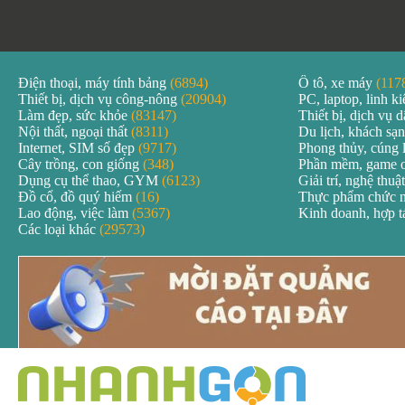
Điện thoại, máy tính bảng
(6894)
Ô tô, xe máy
(117
Thiết bị, dịch vụ công-nông
(20904)
PC, laptop, linh k
Làm đẹp, sức khỏe
(83147)
Thiết bị, dịch vụ
Nội thất, ngoại thất
(8311)
Du lịch, khách sạ
Internet, SIM số đẹp
(9717)
Phong thủy, cúng 
Cây trồng, con giống
(348)
Phần mềm, game 
Dụng cụ thể thao, GYM
(6123)
Giải trí, nghệ thuậ
Đồ cổ, đồ quý hiếm
(16)
Thực phẩm chức 
Lao động, việc làm
(5367)
Kinh doanh, hợp 
Các loại khác
(29573)