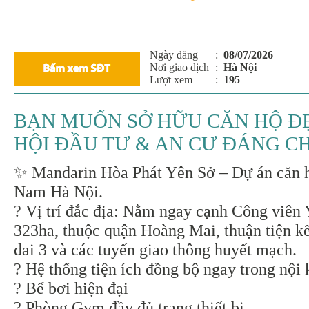
Ngày đăng
:
08/07/2026
Nơi giao dịch
:
Hà Nội
Lượt xem
:
195
BẠN MUỐN SỞ HỮU CĂN HỘ ĐẸ
HỘI ĐẦU TƯ & AN CƯ ĐÁNG C
✨ Mandarin Hòa Phát Yên Sở – Dự án căn hộ
Nam Hà Nội.
? Vị trí đắc địa: Nằm ngay cạnh Công viên
323ha, thuộc quận Hoàng Mai, thuận tiện k
đai 3 và các tuyến giao thông huyết mạch.
? Hệ thống tiện ích đồng bộ ngay trong nội 
? Bể bơi hiện đại
? Phòng Gym đầy đủ trang thiết bị