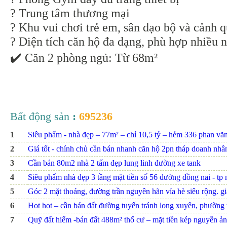
?️ Trung tâm thương mại
? Khu vui chơi trẻ em, sân dạo bộ và cảnh 
? Diện tích căn hộ đa dạng, phù hợp nhiều 
✔️ Căn 2 phòng ngủ: Từ 68m²
Bất động sản
:
695236
1
Siêu phẩm - nhà đẹp – 77m² – chỉ 10,5 tỷ – hẻm 336 phan văn t
2
Giá tốt - chính chủ cần bán nhanh căn hộ 2pn tháp doanh nhâ
3
Cần bán 80m2 nhà 2 tấm đẹp lung linh đường xe tank
4
Siêu phẩm nhà đẹp 3 tầng mặt tiền số 56 đường đồng nai - tp nh
5
Góc 2 mặt thoáng, đường trần nguyên hãn vỉa hè siêu rộng. giá
6
Hot hot – cần bán đất đường tuyến tránh long xuyên, phường th
7
Quỹ đất hiếm -bán đất 488m² thổ cư – mặt tiền kép nguyễn ảnh