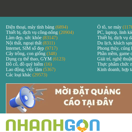
Điện thoại, máy tính bảng
(6894)
Ô tô, xe máy
(117
Thiết bị, dịch vụ công-nông
(20904)
PC, laptop, linh k
Làm đẹp, sức khỏe
(83147)
Thiết bị, dịch vụ
Nội thất, ngoại thất
(8311)
Du lịch, khách sạ
Internet, SIM số đẹp
(9717)
Phong thủy, cúng 
Cây trồng, con giống
(348)
Phần mềm, game 
Dụng cụ thể thao, GYM
(6123)
Giải trí, nghệ thuậ
Đồ cổ, đồ quý hiếm
(16)
Thực phẩm chức 
Lao động, việc làm
(5367)
Kinh doanh, hợp 
Các loại khác
(29573)