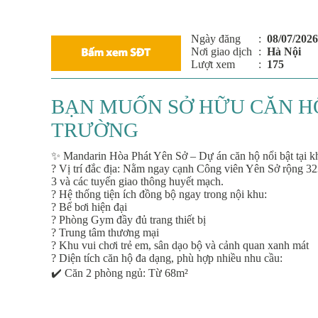
Ngày đăng
:
08/07/2026
Nơi giao dịch
:
Hà Nội
Lượt xem
:
175
BẠN MUỐN SỞ HỮU CĂN HỘ
TRƯỜNG
✨ Mandarin Hòa Phát Yên Sở – Dự án căn hộ nổi bật tại 
? Vị trí đắc địa: Nằm ngay cạnh Công viên Yên Sở rộng 32
3 và các tuyến giao thông huyết mạch.
? Hệ thống tiện ích đồng bộ ngay trong nội khu:
? Bể bơi hiện đại
? Phòng Gym đầy đủ trang thiết bị
?️ Trung tâm thương mại
? Khu vui chơi trẻ em, sân dạo bộ và cảnh quan xanh mát
? Diện tích căn hộ đa dạng, phù hợp nhiều nhu cầu:
✔️ Căn 2 phòng ngủ: Từ 68m²