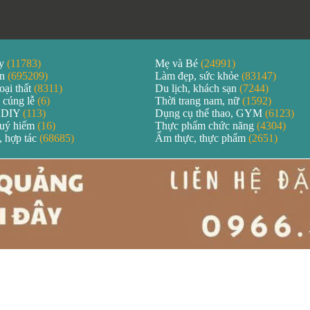
áy
(11783)
Mẹ và Bé
(24991)
ản
(695209)
Làm đẹp, sức khỏe
(83147)
oại thất
(8311)
Du lịch, khách sạn
(7244)
 cúng lễ
(6)
Thời trang nam, nữ
(1592)
 DIY
(113)
Dụng cụ thể thao, GYM
(6123)
quý hiếm
(16)
Thực phẩm chức năng
(4304)
, hợp tác
(68685)
Ẩm thực, thực phẩm
(2651)