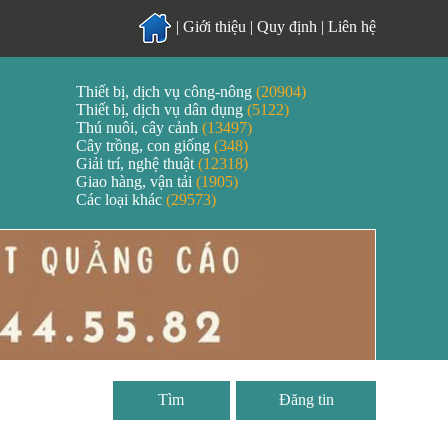
|
Giới thiệu
|
Quy định
|
Liên hệ
Thiết bị, dịch vụ công-nông
(20904)
Thiết bị, dịch vụ dân dụng
(5122)
Thú nuôi, cây cảnh
(13497)
Cây trồng, con giống
(348)
Giải trí, nghệ thuật
(12318)
Giao hàng, vận tải
(1905)
Các loại khác
(29573)
Đăng tin