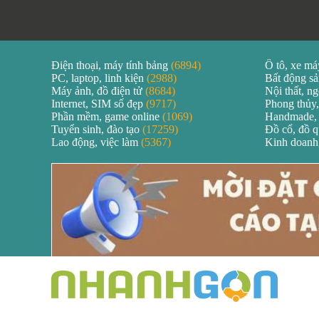
Điện thoại, máy tính bảng
(6894)
Ô tô, xe m
PC, laptop, linh kiện
(2988)
Bất động s
Máy ảnh, đồ điện tử
(8684)
Nội thất, ng
Internet, SIM số đẹp
(9717)
Phong thủy,
Phần mềm, game online
(1069)
Handmade,
Tuyển sinh, đào tạo
(17259)
Đồ cổ, đồ 
Lao động, việc làm
(5367)
Kinh doanh