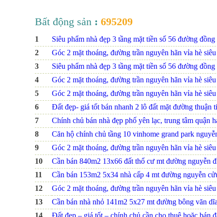
Bất động sản
:
695209
1
Siêu phẩm nhà đẹp 3 tầng mặt tiền số 56 đường đồng na
2
Góc 2 mặt thoáng, đường trần nguyên hãn vỉa hè siêu r
3
Siêu phẩm nhà đẹp 3 tầng mặt tiền số 56 đường đồng na
4
Góc 2 mặt thoáng, đường trần nguyên hãn vỉa hè siêu r
5
Góc 2 mặt thoáng, đường trần nguyên hãn vỉa hè siêu r
6
Đất đẹp- giá tốt bán nhanh 2 lô đất mặt đường thuận ti
7
Chính chủ bán nhà đẹp phố yên lạc, trung tâm quận hai
8
Căn hộ chính chủ tầng 10 vinhome grand park nguyễn 
9
Góc 2 mặt thoáng, đường trần nguyên hãn vỉa hè siêu r
10
Cần bán 840m2 13x66 đất thổ cư mt đường nguyễn đ
11
Cần bán 153m2 5x34 nhà cấp 4 mt đường nguyễn cử
12
Góc 2 mặt thoáng, đường trần nguyên hãn vỉa hè siêu r
13
Cần bán nhà nhỏ 141m2 5x27 mt đường bông văn dĩ
14
Đất đẹp – giá tốt – chính chủ cần cho thuê hoặc bán