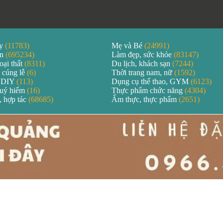
áy
(11783)
Mẹ và Bé
(24991)
ản
(695234)
Làm đẹp, sức khỏe
(83147)
oại thất
(8311)
Du lịch, khách sạn
(7244)
 cúng lễ
(6)
Thời trang nam, nữ
(1592)
 DIY
(113)
Dụng cụ thể thao, GYM
(6123)
quý hiếm
(16)
Thực phẩm chức năng
(4304)
, hợp tác
(68685)
Ẩm thực, thực phẩm
(2651)