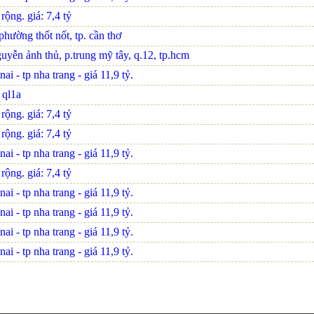
ộng. giá: 7,4 tỷ
hường thốt nốt, tp. cần thơ
uyễn ảnh thủ, p.trung mỹ tây, q.12, tp.hcm
i - tp nha trang - giá 11,9 tỷ.
n ql1a
ộng. giá: 7,4 tỷ
ộng. giá: 7,4 tỷ
i - tp nha trang - giá 11,9 tỷ.
ộng. giá: 7,4 tỷ
i - tp nha trang - giá 11,9 tỷ.
i - tp nha trang - giá 11,9 tỷ.
i - tp nha trang - giá 11,9 tỷ.
i - tp nha trang - giá 11,9 tỷ.