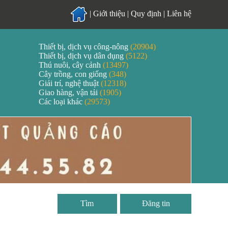
|
Giới thiệu
|
Quy định
|
Liên hệ
Thiết bị, dịch vụ công-nông
(20904)
Thiết bị, dịch vụ dân dụng
(5122)
Thú nuôi, cây cảnh
(13497)
Cây trồng, con giống
(348)
Giải trí, nghệ thuật
(12318)
Giao hàng, vận tải
(1905)
Các loại khác
(29573)
Đăng tin