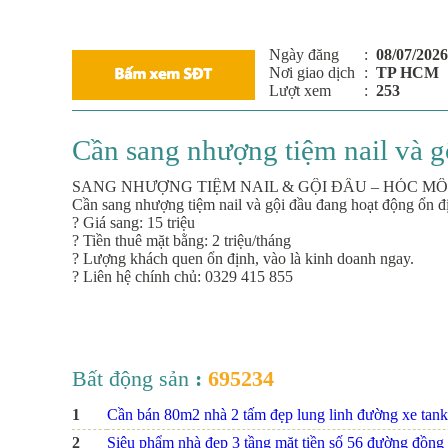
Ngày đăng
:
08/07/2026
Nơi giao dịch
:
TP HCM
Lượt xem
:
253
Cần sang nhượng tiệm nail và 
SANG NHƯỢNG TIỆM NAIL & GỘI ĐẦU – HÓC M
Cần sang nhượng tiệm nail và gội đầu đang hoạt động ổn 
? Giá sang: 15 triệu
? Tiền thuê mặt bằng: 2 triệu/tháng
? Lượng khách quen ổn định, vào là kinh doanh ngay.
? Liên hệ chính chủ: 0329 415 855
Bất động sản
:
695234
1
Cần bán 80m2 nhà 2 tấm đẹp lung linh đường xe tank
2
Siêu phẩm nhà đẹp 3 tầng mặt tiền số 56 đường đồng na