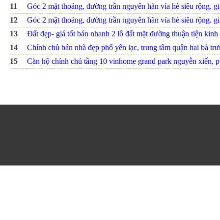
11
Góc 2 mặt thoáng, đường trần nguyên hãn vỉa hè siêu rộng. giá
12
Góc 2 mặt thoáng, đường trần nguyên hãn vỉa hè siêu rộng. giá
13
Đất đẹp- giá tốt bán nhanh 2 lô đất mặt đường thuận tiện kinh 
14
Chính chủ bán nhà đẹp phố yên lạc, trung tâm quận hai bà trưn
15
Căn hộ chính chủ tầng 10 vinhome grand park nguyễn xiển, p.