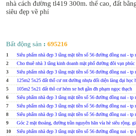
nhà cách đường tl419 300m. thế cao, đất bằn
siêu đẹp về phí
Bất động sản
:
695216
1
Siêu phẩm nhà đẹp 3 tầng mặt tiền số 56 đường đồng nai - tp nh
2
Cho thuê nhà 3 tầng kinh doanh mặt phố đường đôi vạn phúc
3
Siêu phẩm nhà đẹp 3 tầng mặt tiền số 56 đường đồng nai - tp nh
4
125m2 5x25 đất thổ cư mt đường nhựa đối diện làng đại họ
5
105m2 5x21 đất thô cư hẻm xe hơi gần đh phạm ngọc thạch
6
Siêu phẩm nhà đẹp 3 tầng mặt tiền số 56 đường đồng nai - tp nh
7
Siêu phẩm nhà đẹp 3 tầng mặt tiền số 56 đường đồng nai - tp nh
8
Siêu phẩm nhà đẹp 3 tầng mặt tiền số 56 đường đồng nai - tp n
9
Góc 2 mặt thoáng, đường trần nguyên hãn vỉa hè siêu rộng. giá
10
Siêu phẩm nhà đẹp 3 tầng mặt tiền số 56 đường đồng nai - tp n