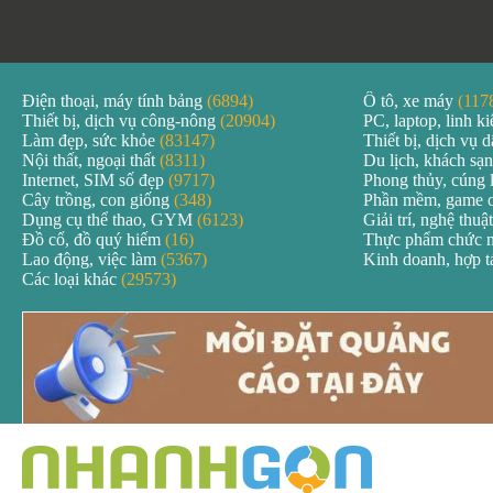
Điện thoại, máy tính bảng
(6894)
Ô tô, xe máy
(117
Thiết bị, dịch vụ công-nông
(20904)
PC, laptop, linh k
Làm đẹp, sức khỏe
(83147)
Thiết bị, dịch vụ
Nội thất, ngoại thất
(8311)
Du lịch, khách sạ
Internet, SIM số đẹp
(9717)
Phong thủy, cúng 
Cây trồng, con giống
(348)
Phần mềm, game 
Dụng cụ thể thao, GYM
(6123)
Giải trí, nghệ thuậ
Đồ cổ, đồ quý hiếm
(16)
Thực phẩm chức 
Lao động, việc làm
(5367)
Kinh doanh, hợp 
Các loại khác
(29573)