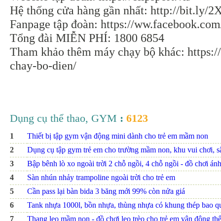
Hệ thống cửa hàng gần nhất: http://bit.ly/2
Fanpage tập đoàn: https://ww.facebook.com/
Tổng đài MIỄN PHÍ: 1800 6854
Tham khảo thêm máy chạy bộ khác: https://
chay-bo-dien/
Dụng cụ thể thao, GYM
:
6123
1
Thiết bị tập gym vận động mini dành cho trẻ em mầm non
2
Dụng cụ tập gym trẻ em cho trường mầm non, khu vui chơi, s
3
Bập bênh lò xo ngoài trời 2 chỗ ngồi, 4 chỗ ngồi - đồ chơi á
4
Sàn nhún nhảy trampoline ngoài trời cho trẻ em
5
Cần pass lại bàn bida 3 băng mới 99% còn nửa giá
6
Tank nhựa 1000l, bồn nhựa, thùng nhựa có khung thép bao q
7
Thang leo mầm non - đồ chơi leo trèo cho trẻ em vận động thể