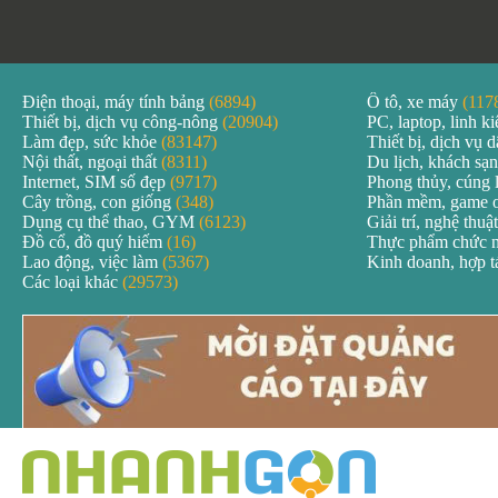
Điện thoại, máy tính bảng
(6894)
Ô tô, xe máy
(117
Thiết bị, dịch vụ công-nông
(20904)
PC, laptop, linh k
Làm đẹp, sức khỏe
(83147)
Thiết bị, dịch vụ
Nội thất, ngoại thất
(8311)
Du lịch, khách sạ
Internet, SIM số đẹp
(9717)
Phong thủy, cúng 
Cây trồng, con giống
(348)
Phần mềm, game 
Dụng cụ thể thao, GYM
(6123)
Giải trí, nghệ thuậ
Đồ cổ, đồ quý hiếm
(16)
Thực phẩm chức 
Lao động, việc làm
(5367)
Kinh doanh, hợp 
Các loại khác
(29573)