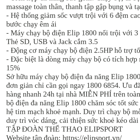
massage toàn thân, thanh tập gập bụng và tạ
- Hệ thống giảm sốc vượt trội với 6 đệm cao
bước chạy êm ái
- Máy chạy bộ điện Elip 1800 nổi trội với 3
Thẻ SD, USB và Jack cắm 3.5
- Động cơ máy chạy bộ điện 2.5HP hỗ trợ t
- Đặc biệt là dòng máy chạy bộ có tích hợp
15%
Sở hữu máy chạy bộ điện đa năng Elip 1800
đơn giản chỉ cần gọi ngay 1800 6854. Ưu đã
hàng nhanh 24h tại nhà MIỄN PHÍ trên toà
bộ điện đa năng Elip 1800 chăm sóc tốt sứ
hệ tim mạch khoẻ mạnh. Duy trì chạy bộ mỗ
duy trì vóc dáng, cải thiện sức khoẻ kéo dài 
TẬP ĐOÀN THỂ THAO ELIPSPORT
Website tập đoàn: https://elipsport.vn/