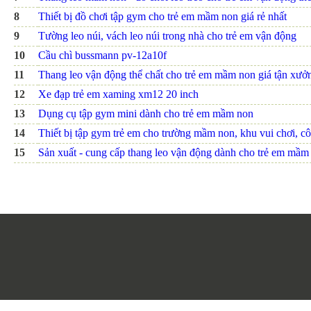
8
Thiết bị đồ chơi tập gym cho trẻ em mầm non giá rẻ nhất
9
Tường leo núi, vách leo núi trong nhà cho trẻ em vận động
10
Cầu chì bussmann pv-12a10f
11
Thang leo vận động thể chất cho trẻ em mầm non giá tận xưở
12
Xe đạp trẻ em xaming xm12 20 inch
13
Dụng cụ tập gym mini dành cho trẻ em mầm non
14
Thiết bị tập gym trẻ em cho trường mầm non, khu vui chơi, c
15
Sản xuất - cung cấp thang leo vận động dành cho trẻ em mầm