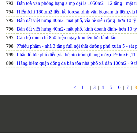
793
Bán toà văn phòng hạng a mp đại la 1050m2 - 12 tầng - mặt ti
794
Hiếm!chỉ 180trm2 liền kề foresa,trịnh văn bô,nam từ liêm,vỉa 
795
Bán đất việt hưng 40m2- mặt phố, vỉa hè siêu rộng- hơn 10 tỷ
796
Bán đất việt hưng 40m2- mặt phố, kinh doanh đỉnh- hơn 10 tỷ
797
Căn hộ mini chỉ 850 triệu ngay khu tên lửa bình tân
798
??siêu phẩm - nhà 3 tầng full nội thất đường phú xuân 5 - sá
799
Phân lô tđc phú diễn,vỉa hè,oto tránh,thang máy,dt:50mx6t,11.
800
Hàng hiếm quận đống đa bán tòa nhà phố xã đàn 100m2 - 9 tầ
<
1
- |
3
|
4
|
5
|
6
|
7
|