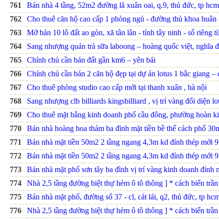
761
Bán nhà 4 tầng, 52m2 đường lã xuân oai, q.9, thủ đức, tp hcm.
762
Cho thuê căn hộ cao cấp 1 phòng ngủ - đường thủ khoa huân 
763
Mở bán 10 lô đất ao gòn, xã tân lân - tỉnh tây ninh - sổ riêng t
764
Sang nhượng quán trà sữa laboong – hoàng quốc việt, nghĩa đô
765
Chính chủ cần bán đất gần km6 – yên bái
766
Chính chủ cần bán 2 căn hộ đẹp tại dự án lotus 1 bắc giang – 
767
Cho thuê phòng studio cao cấp mới tại thanh xuân , hà nội
768
Sang nhượng clb billiards kingsbilliard , vị trí vàng đối diện lo
769
Cho thuê mặt bằng kinh doanh phố cầu đông, phường hoàn kiế
770
Bán nhà hoàng hoa thám ba đình mặt tiền bề thế cách phố 30
771
Bán nhà mặt tiền 50m2 2 tầng ngang 4,3m kd đỉnh thép mới 9
772
Bán nhà mặt tiền 50m2 2 tầng ngang 4,3m kd đỉnh thép mới 9
773
Bán nhà mặt phố sơn tây ba đình vị trí vàng kinh doanh đỉnh 
774
Nhà 2,5 tầng đường biệt thự hẻm ô tô thông ] * cách biển trần 
775
Bán nhà mặt phố, đường số 37 - cl, cát lái, q2, thủ đức, tp hcm.
776
Nhà 2,5 tầng đường biệt thự hẻm ô tô thông ] * cách biển trần 