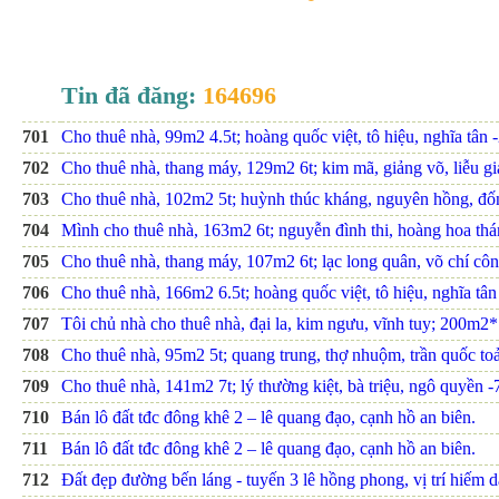
Tin đã đăng:
164696
701
Cho thuê nhà, 99m2 4.5t; hoàng quốc việt, tô hiệu, nghĩa tân -
702
Cho thuê nhà, thang máy, 129m2 6t; kim mã, giảng võ, liễu gia
703
Cho thuê nhà, 102m2 5t; huỳnh thúc kháng, nguyên hồng, đốn
704
Mình cho thuê nhà, 163m2 6t; nguyễn đình thi, hoàng hoa thá
705
Cho thuê nhà, thang máy, 107m2 6t; lạc long quân, võ chí côn
706
Cho thuê nhà, 166m2 6.5t; hoàng quốc việt, tô hiệu, nghĩa tân 
707
Tôi chủ nhà cho thuê nhà, đại la, kim ngưu, vĩnh tuy; 200m2* 
708
Cho thuê nhà, 95m2 5t; quang trung, thợ nhuộm, trần quốc toả
709
Cho thuê nhà, 141m2 7t; lý thường kiệt, bà triệu, ngô quyền -7
710
Bán lô đất tđc đông khê 2 – lê quang đạo, cạnh hồ an biên.
711
Bán lô đất tđc đông khê 2 – lê quang đạo, cạnh hồ an biên.
712
Đất đẹp đường bến láng - tuyến 3 lê hồng phong, vị trí hiếm 