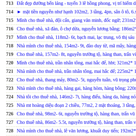
713
Đất đẹp đường bến láng - tuyến 3 lê hồng phong, vị trí hiếm 
714
► mặt tiền nguyễn như hạnh 102m2, 3 tầng, 4pn, sân ô tô, 6.
715
Mình cho thuê nhà, đội cấn, giang văn minh, đốc ngữ; 231m2*
716
Cho thuê nhà, xã đàn, ô chợ dừa, nguyễn lương bằng; 186m2* 
717
Mình cho thuê nhà, 118m2- 6t, bạch mai, lạc trung, võ thị sáu 
718
Nhà mình cho thuê nhà, 154m2- 9t, đào duy từ, mã mây, hàng 
719
Cho thuê nhà, 157m2- 8t, nguyễn trường tộ, hàng than, trấn vũ
720
Mình cho thuê nhà, trần nhân tông, mai hắc đế, hbt; 321m2* 1t
721
Nhà mình cho thuê nhà, trần nhân tông, mai hắc đế; 225m2* 1.
722
Cho thuê nhà, thang máy, 80m2- 5t, nguyễn tuân, vũ trọng ph
723
Nhà mình cho thuê nhà, hàng gai, hàng hòm, hàng bông; 220m
724
Nhà tôi cho thuê nhà, 146m2- 7t, hàng điếu, hàng da, hàng nón
725
Nhà mt hoàng diệu đoạn 2 chiều, 77m2, 2 mặt thoáng, 3 tầng,
726
Cho thuê nhà, 98m2- 6t, nguyễn trường tộ, hàng than, trấn vũ 
727
Cho thuê nhà, 86m2- 5.5t, nguyễn trường tộ, hàng than, trấn v
728
Nhà mình cho thuê nhà, lê văn lương, khuất duy tiến; 192m2* 