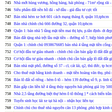
745
Nhà mới hùng vương, hồng bàng, hải phòng - 71m² rộng rãi - 
746
Siêu phẩm đất nền hồ đá - sở dầu - giá đầu tư cực tốt
747
Bán nhà hẻm xe hơi 601 cách mạng tháng 8, quận 10,tphcm
748
Bán nhà chính chủ 666 đường 32, quận 10,tphcm
749
Quận 1: bán nhà 5 tầng mặt tiền mai thị lựu, p.tân định- dt đ
750
Bán đất tặng nhà trệt lầu mặt tiền – đường số 7, hiệp bình phư
751
Quận 1: chính chủ 0938676685 bán nhà 4 tầng mặt tiền cống
752
Cơ hội đầu tư giàu nhanh - chính chủ cần bán gấp lô đất đắt g
753
Cơ hội đầu tư giàu nhanh - chính chủ cần bán gấp lô đất đắt g
754
Bán nhà mặt phố, đường số 37 - cl, cát lái, q2, thủ đức, tp hcm.
755
Cho thuê mặt bằng kinh doanh – mặt tiền hoàng văn thụ, phú
756
Bán lô đất sổ riêng - hẻm ô tô – hẻm 139 đường số 9, p. linh t
757
Bán gấp căn liền kề 4 tầng thủy nguyên hải phòng giá 1ty 500
758
Nhà 2,5 tầng đường biệt thự hẻm ô tô thông ] * cách biển trần 
759
Tuyển sinh học lái xe tại hà nội – nhận học liên tục
760
Chính chủ cho thuê nhà nguyên căn 13 phòng ,phù hợp kinh d