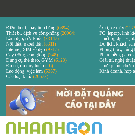
Điện thoại, máy tính bảng
(6894)
Ô tô, xe máy
(117
Thiết bị, dịch vụ công-nông
(20904)
PC, laptop, linh k
Làm đẹp, sức khỏe
(83147)
Thiết bị, dịch vụ
Nội thất, ngoại thất
(8311)
Du lịch, khách sạ
Internet, SIM số đẹp
(9717)
Phong thủy, cúng 
Cây trồng, con giống
(348)
Phần mềm, game 
Dụng cụ thể thao, GYM
(6123)
Giải trí, nghệ thuậ
Đồ cổ, đồ quý hiếm
(16)
Thực phẩm chức 
Lao động, việc làm
(5367)
Kinh doanh, hợp 
Các loại khác
(29573)