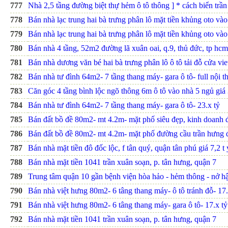
777
Nhà 2,5 tầng đường biệt thự hẻm ô tô thông ] * cách biển trần 
778
Bán nhà lạc trung hai bà trưng phân lô mặt tiền khủng oto và
779
Bán nhà lạc trung hai bà trưng phân lô mặt tiền khủng oto và
780
Bán nhà 4 tầng, 52m2 đường lã xuân oai, q.9, thủ đức, tp hcm.
781
Bán nhà dương văn bé hai bà trưng phân lô ô tô tải đỗ cửa v
782
Bán nhà tư đình 64m2- 7 tầng thang máy- gara ô tô- full nội th
783
Căn góc 4 tầng bình lộc ngõ thông 6m ô tô vào nhà 5 ngủ giá 
784
Bán nhà tư đình 64m2- 7 tầng thang máy- gara ô tô- 23.x tỷ
785
Bán đất bồ đề 80m2- mt 4.2m- mặt phố siêu đẹp, kinh doanh đ
786
Bán đất bồ đề 80m2- mt 4.2m- mặt phố đường cầu trần hưng đ
787
Bán nhà mặt tiền đô đốc lộc, f tân quý, quận tân phú giá 7,2 t 
788
Bán nhà mặt tiền 1041 trần xuân soạn, p. tân hưng, quận 7
789
Trung tâm quận 10 gần bệnh viện hòa hảo - hẻm thông - nở hậ
790
Bán nhà việt hưng 80m2- 6 tâng thang máy- ô tô tránh đỗ- 17.
791
Bán nhà việt hưng 80m2- 6 tâng thang máy- gara ô tô- 17.x tỷ
792
Bán nhà mặt tiền 1041 trần xuân soạn, p. tân hưng, quận 7