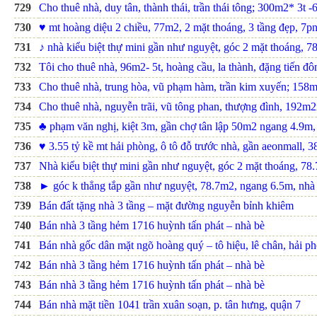
729
Cho thuê nhà, duy tân, thành thái, trần thái tông; 300m2* 3t -6
730
♥ mt hoàng diệu 2 chiều, 77m2, 2 mặt thoáng, 3 tầng đẹp, 7pn
731
♪ nhà kiểu biệt thự mini gần như nguyệt, góc 2 mặt thoáng, 7
732
Tôi cho thuê nhà, 96m2- 5t, hoàng cầu, la thành, đặng tiến đôn
733
Cho thuê nhà, trung hòa, vũ phạm hàm, trần kim xuyến; 158m2
734
Cho thuê nhà, nguyễn trãi, vũ tông phan, thượng đình, 192m2x
735
♣ phạm văn nghị, kiệt 3m, gần chợ tân lập 50m2 ngang 4.9m, 
736
♥ 3.55 tỷ kề mt hải phòng, ô tô đỗ trước nhà, gần aeonmall, 3
737
Nhà kiểu biệt thự mini gần như nguyệt, góc 2 mặt thoáng, 78.
738
► góc k thẳng tắp gần như nguyệt, 78.7m2, ngang 6.5m, nhà ki
739
Bán đất tặng nhà 3 tầng – mặt đường nguyễn bỉnh khiêm
740
Bán nhà 3 tầng hẻm 1716 huỳnh tấn phát – nhà bè
741
Bán nhà gốc dân mặt ngõ hoàng quý – tô hiệu, lê chân, hải p
742
Bán nhà 3 tầng hẻm 1716 huỳnh tấn phát – nhà bè
743
Bán nhà 3 tầng hẻm 1716 huỳnh tấn phát – nhà bè
744
Bán nhà mặt tiền 1041 trần xuân soạn, p. tân hưng, quận 7